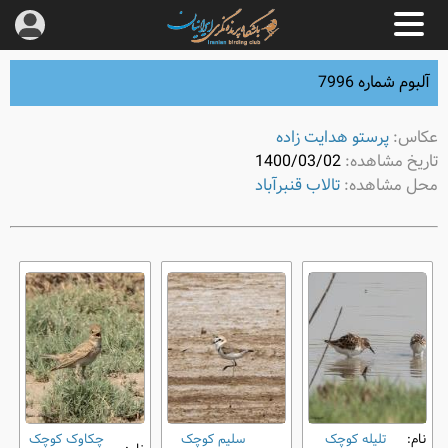
آلبوم شماره 7996
عکاس:
پرستو هدایت زاده
تاریخ مشاهده:
1400/03/02
محل مشاهده:
تالاب قنبرآباد
نام:
تلیله کوچک
سلیم کوچک
چکاوک کوچک