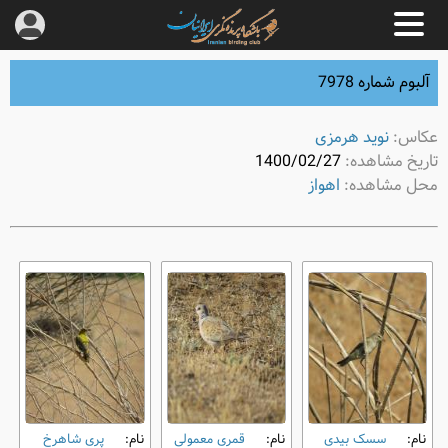
آلبوم شماره 7978
عکاس:
نوید هرمزی
تاریخ مشاهده:
1400/02/27
محل مشاهده:
اهواز
نام:
سسک بیدی
نام:
قمری معمولی
نام:
پری شاهرخ