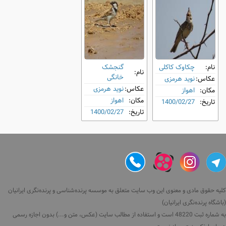
نام:
چکاوک کاکلی
گنجشک
نام:
خانگی
عکاس:
نوید هرمزی
عکاس:
نوید هرمزی
مکان:
اهواز
مکان:
اهواز
تاریخ:
1400/02/27
تاریخ:
1400/02/27
کلیه حقوق مادی و معنوی این وب سایت متعلق به موسسه پرنده‌شناسی و پرنده‌نگری ایرانیان
(باشگاه پرنده‌نگری ایرانیان)
به شماره ثبت 48220 است و استفاده از مطالب سایت (عکس، متن و...) بدون اجازه رسمی