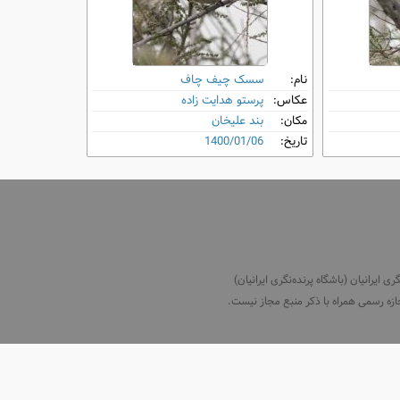
نام:
سسک چیف‌ چاف
عکاس:
پرستو هدایت زاده
مکان:
بند علیخان
تاریخ:
1400/01/06
ایرانیان (باشگاه پرنده‌نگری ایرانیان)