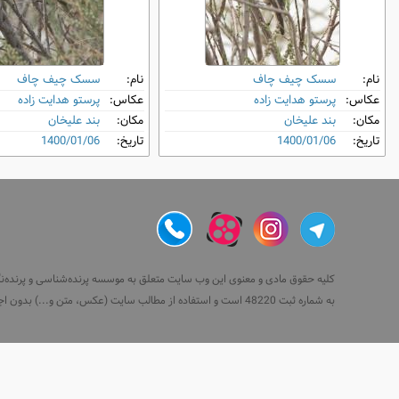
نام:
سسک چیف‌ چاف
نام:
سسک چیف‌ چاف
عکاس:
پرستو هدایت زاده
عکاس:
پرستو هدایت زاده
مکان:
بند علیخان
مکان:
بند علیخان
تاریخ:
1400/01/06
تاریخ:
1400/01/06
کلیه حقوق مادی و معنوی این وب سایت متعلق به موسسه پرنده‌شناسی و پرنده‌نگری 
به شماره ثبت 48220 است و استفاده از مطالب سایت (عکس، متن و...) بدون اجازه رسمی همراه با ذکر منبع مجاز نیست.