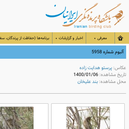
معرفی
اخبار و گزارشات
برنامه‌ها (حفاظت از پرندگان، سفر
▼
▼
آلبوم شماره 5958
عکاس:
پرستو هدایت زاده
تاریخ مشاهده:
1400/01/06
محل مشاهده:
بند علیخان