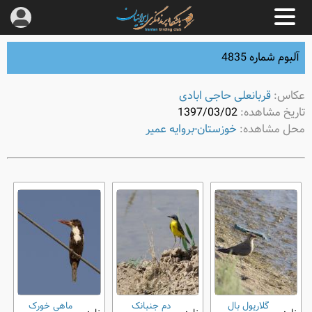
آلبوم شماره 4835
عکاس:
قربانعلی حاجی ابادی
تاریخ مشاهده:
1397/03/02
محل مشاهده:
خوزستان-بروایه عمیر
گلاریول بال
دم ‌جنبانک
ماهی ‌خورک