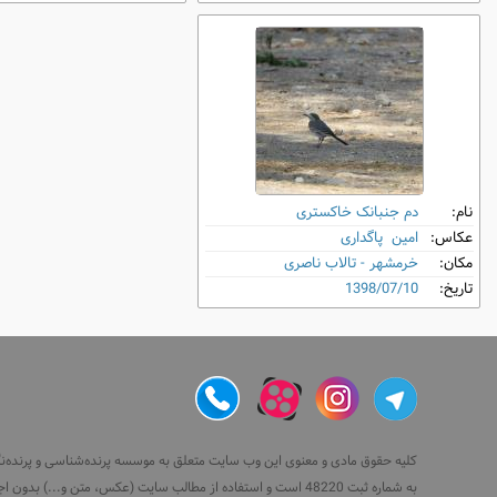
نام:
دم‌ جنبانک خاکستری
عکاس:
امین پاگداری
مکان:
خرمشهر - تالاب ناصری
تاریخ:
1398/07/10
کلیه حقوق مادی و معنوی این وب سایت متعلق به موسسه پرنده‌شناسی و پرنده‌نگری 
به شماره ثبت 48220 است و استفاده از مطالب سایت (عکس، متن و...) بدون اجازه رسمی همراه با ذکر منبع مجاز نیست.