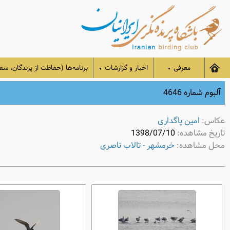
معرفی
اخبار و گزارشات
برنامه‌ها (حفاظت از پرندگان، سفر
▼
▼
آلبوم شماره 4646
عکاس:
امین پاگداری
تاریخ مشاهده:
1398/07/10
محل مشاهده:
خرمشهر - تالاب ناصری