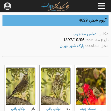
آلبوم شماره 4629
عکاس:
عباس محجوب
تاریخ مشاهده:
1397/10/06
محل مشاهده:
پارک شهر تهران
سسک چیف‌
نام:
توکای باغی
نام:
توکای باغی