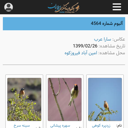
آلبوم شماره 4564
عکاس:
سارا عرب
تاریخ مشاهده:
1399/02/26
محل مشاهده:
امین آباد فیروزکوه
نام:
زردپره کوهی
سهره پیشانی‌
سینه ‌سرخ