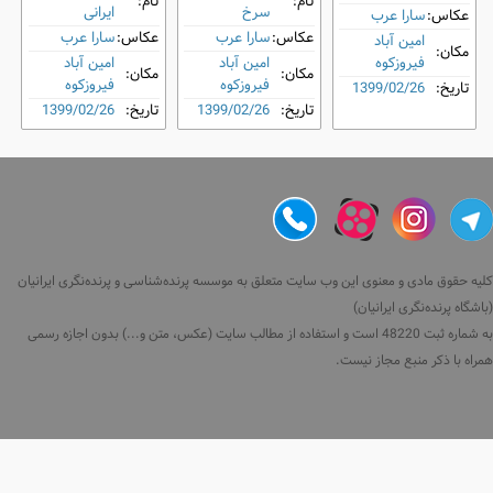
نام:
نام:
سرخ
ایرانی
عکاس:
سارا عرب
عکاس:
سارا عرب
عکاس:
سارا عرب
امین آباد
مکان:
فیروزکوه
امین آباد
امین آباد
مکان:
مکان:
فیروزکوه
فیروزکوه
تاریخ:
1399/02/26
تاریخ:
1399/02/26
تاریخ:
1399/02/26
کلیه حقوق مادی و معنوی این وب سایت متعلق به موسسه پرنده‌شناسی و پرنده‌نگری ایرانیان
(باشگاه پرنده‌نگری ایرانیان)
به شماره ثبت 48220 است و استفاده از مطالب سایت (عکس، متن و...) بدون اجازه رسمی
همراه با ذکر منبع مجاز نیست.