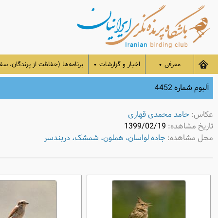
معرفی
اخبار و گزارشات
برنامه‌ها (حفاظت از پرندگان، سفر
▼
▼
آلبوم شماره 4452
عکاس:
حامد محمدی قهاری
تاریخ مشاهده:
1399/02/19
محل مشاهده:
جاده لواسان، هملون، شمشک، دربندسر