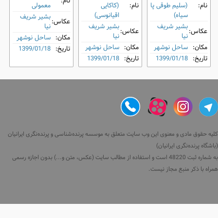
نام:
نام:
(سلیم طوقی پا
نام:
(کاکایی
معمولی
سیاه)
اقیانوسی)
بشیر شریف
عکاس:
بشیر شریف
بشیر شریف
نیا
عکاس:
عکاس:
نیا
نیا
مکان:
ساحل نوشهر
مکان:
ساحل نوشهر
مکان:
ساحل نوشهر
تاریخ:
1399/01/18
تاریخ:
1399/01/18
تاریخ:
1399/01/18
کلیه حقوق مادی و معنوی این وب سایت متعلق به موسسه پرنده‌شناسی و پرنده‌نگری ایرانیان
(باشگاه پرنده‌نگری ایرانیان)
به شماره ثبت 48220 است و استفاده از مطالب سایت (عکس، متن و...) بدون اجازه رسمی
همراه با ذکر منبع مجاز نیست.