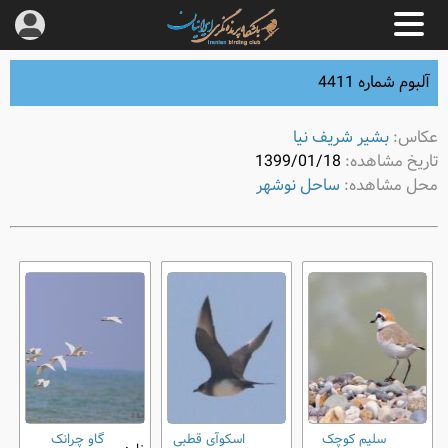
آلبوم شماره 4411
عکاس:
بشیر شریف نیا
تاریخ مشاهده:
1399/01/18
محل مشاهده:
ساحل نوشهر
سلیم کوچک
اسکوآی قطبی
گاو چرانک