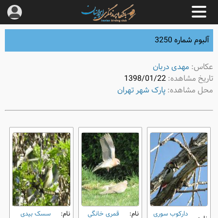
آلبوم شماره 3250
عکاس:
مهدی دربان
تاریخ مشاهده:
1398/01/22
محل مشاهده:
پارک شهر تهران
دارکوب سوری
نام:
قمری خانگی
نام:
سسک بیدی