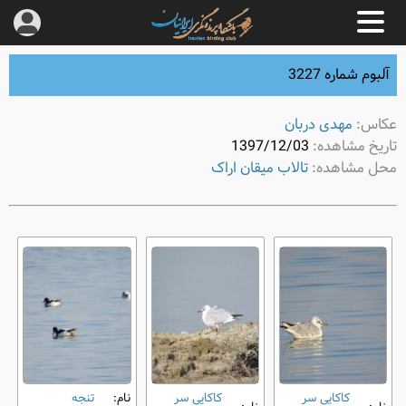
آلبوم شماره 3227
عکاس:
مهدی دربان
تاریخ مشاهده:
1397/12/03
محل مشاهده:
تالاب میقان اراک
کاکایی سر
کاکایی سر
نام:
تنجه