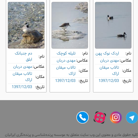
نام:
اردک نوک ‌پهن
نام:
تلیله کوچک
دم‌ جنبانک
نام:
ابلق
عکاس:
مهدی دربان
عکاس:
مهدی دربان
عکاس:
مهدی دربان
تالاب میقان
تالاب میقان
مکان:
مکان:
اراک
اراک
تالاب میقان
مکان:
اراک
تاریخ:
1397/12/03
تاریخ:
1397/12/03
تاریخ:
1397/12/03
کلیه حقوق مادی و معنوی این وب سایت متعلق به موسسه پرنده‌شناسی و پرنده‌نگری ایرانیان