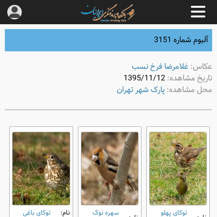
آلبوم شماره 3151
عکاس:
غلامرضا فرخ نسب
تاریخ مشاهده:
1395/11/12
محل مشاهده:
پارک شهر تهران
توکای پهلو
سهره نوک
نام:
توکای باغی