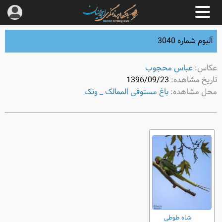
آلبوم شماره 3040
عکاس:
عباس محجوب
تاریخ مشاهده:
1396/09/23
محل مشاهده:
باغ مستوفی الممالک _ ونک
شاه طوطی