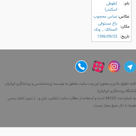
نام:
(طوطی
اسکندر)
عکاس:
عباس محجوب
باغ مستوفی
مکان:
الممالک _ ونک
تاریخ:
1396/09/23
کلیه حقوق مادی و معنوی این وب سایت متعلق به موسسه پرنده‌شناسی و پرنده‌نگری ایرانیان
(باشگاه پرنده‌نگری ایرانیان)
به شماره ثبت 48220 است و استفاده از مطالب سایت (عکس، متن و...) بدون اجازه رسمی
همراه با ذکر منبع مجاز نیست.