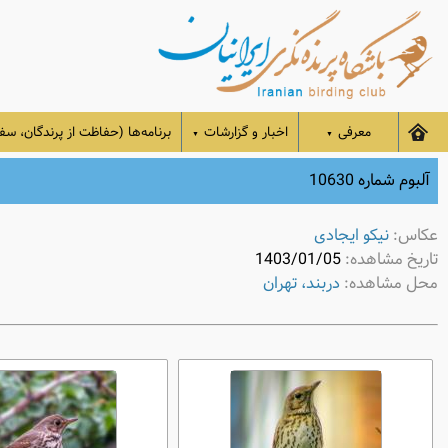
معرفی
اخبار و گزارشات
برنامه‌ها (حفاظت از پرندگان، سفر
▼
▼
آلبوم شماره 10630
عکاس:
نیکو ایجادی
تاریخ مشاهده:
1403/01/05
محل مشاهده:
دربند، تهران