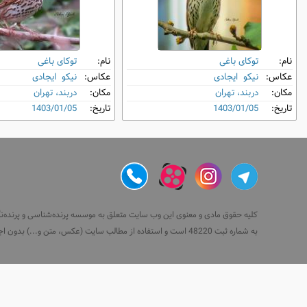
نام:
توکای باغی
نام:
توکای باغی
عکاس:
نیکو ایجادی
عکاس:
نیکو ایجادی
مکان:
دربند، تهران
مکان:
دربند، تهران
تاریخ:
1403/01/05
تاریخ:
1403/01/05
کلیه حقوق مادی و معنوی این وب سایت متعلق به موسسه پرنده‌شناسی و پرنده‌نگری 
به شماره ثبت 48220 است و استفاده از مطالب سایت (عکس، متن و...) بدون اجازه رسمی همراه با ذکر منبع مجاز نیست.