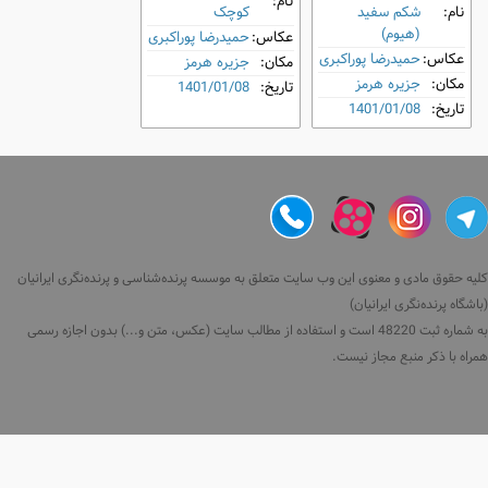
نام:
نام:
شکم‌ سفید
کوچک
(هیوم)
عکاس:
حمیدرضا پوراکبری
عکاس:
حمیدرضا پوراکبری
مکان:
جزیره هرمز
مکان:
جزیره هرمز
تاریخ:
1401/01/08
تاریخ:
1401/01/08
کلیه حقوق مادی و معنوی این وب سایت متعلق به موسسه پرنده‌شناسی و پرنده‌نگری ایرانیان
(باشگاه پرنده‌نگری ایرانیان)
به شماره ثبت 48220 است و استفاده از مطالب سایت (عکس، متن و...) بدون اجازه رسمی
همراه با ذکر منبع مجاز نیست.