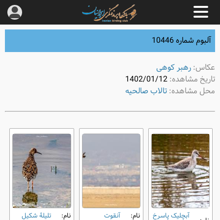
آلبوم شماره 10446
عکاس:
رهبر کوهی
تاریخ مشاهده:
1402/01/12
محل مشاهده:
تالاب صالحیه
آبچلیک پاسرخ
نام:
آنقوت
نام:
تلیلۀ شکیل