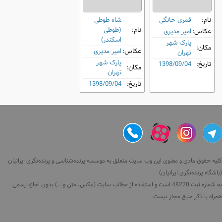
نام:
قمری خانگی
شاه طوطی
نام:
(طوطی
عکاس:
امیر مدیری
اسکندر)
پارک شهر
مکان:
عکاس:
امیر مدیری
تهران
پارک شهر
تاریخ:
1398/09/04
مکان:
تهران
تاریخ:
1398/09/04
کلیه حقوق مادی و معنوی این وب سایت متعلق به موسسه پرنده‌شناسی و پرنده‌نگری ایرانیان
(باشگاه پرنده‌نگری ایرانیان)
به شماره ثبت 48220 است و استفاده از مطالب سایت (عکس، متن و...) بدون اجازه رسمی
همراه با ذکر منبع مجاز نیست.