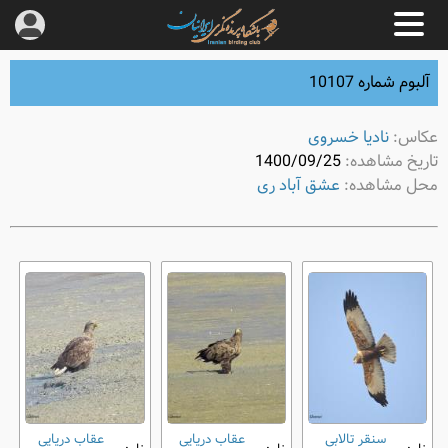
آلبوم شماره 10107
عکاس:
نادیا خسروی
تاریخ مشاهده:
1400/09/25
محل مشاهده:
عشق آباد ری
سنقر تالابی
عقاب دریایی
عقاب دریایی